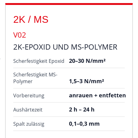
2K / MS
V02
2K-EPOXID UND MS-POLYMER
20–30 N/mm²
Scherfestigkeit Epoxid
Scherfestigkeit MS-
1,5–3 N/mm²
Polymer
anrauen + entfetten
Vorbereitung
2 h – 24 h
Aushärtezeit
0,1–0,3 mm
Spalt zulässig