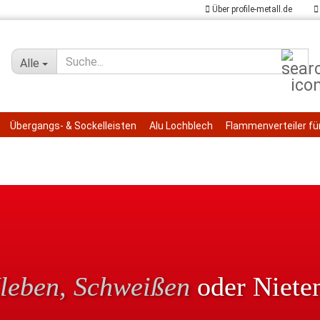
Über profile-metall.de
Su
Alle
Übergangs- & Sockelleisten
Alu Lochblech
Flammenverteiler für
leben, Schweißen
oder Niete