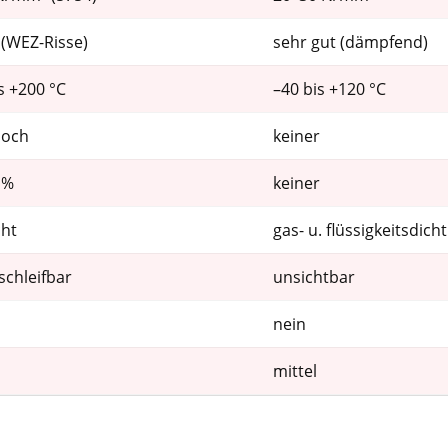
 (WEZ-Risse)
sehr gut (dämpfend)
s +200 °C
–40 bis +120 °C
hoch
keiner
 %
keiner
cht
gas- u. flüssigkeitsdicht
schleifbar
unsichtbar
nein
mittel