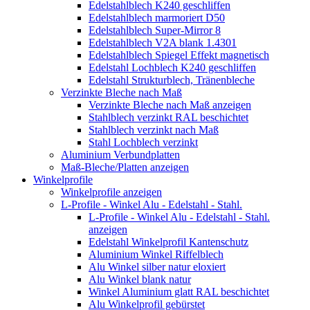
Edelstahlblech K240 geschliffen
Edelstahlblech marmoriert D50
Edelstahlblech Super-Mirror 8
Edelstahlblech V2A blank 1.4301
Edelstahlblech Spiegel Effekt magnetisch
Edelstahl Lochblech K240 geschliffen
Edelstahl Strukturblech, Tränenbleche
Verzinkte Bleche nach Maß
Verzinkte Bleche nach Maß anzeigen
Stahlblech verzinkt RAL beschichtet
Stahlblech verzinkt nach Maß
Stahl Lochblech verzinkt
Aluminium Verbundplatten
Maß-Bleche/Platten anzeigen
Winkelprofile
Winkelprofile anzeigen
L-Profile - Winkel Alu - Edelstahl - Stahl.
L-Profile - Winkel Alu - Edelstahl - Stahl.
anzeigen
Edelstahl Winkelprofil Kantenschutz
Aluminium Winkel Riffelblech
Alu Winkel silber natur eloxiert
Alu Winkel blank natur
Winkel Aluminium glatt RAL beschichtet
Alu Winkelprofil gebürstet