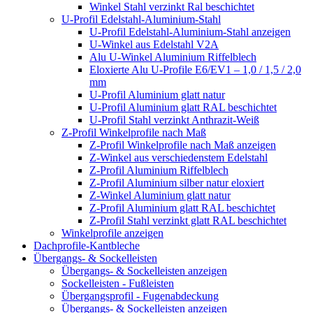
Winkel Stahl verzinkt Ral beschichtet
U-Profil Edelstahl-Aluminium-Stahl
U-Profil Edelstahl-Aluminium-Stahl anzeigen
U-Winkel aus Edelstahl V2A
Alu U-Winkel Aluminium Riffelblech
Eloxierte Alu U-Profile E6/EV1 – 1,0 / 1,5 / 2,0
mm
U-Profil Aluminium glatt natur
U-Profil Aluminium glatt RAL beschichtet
U-Profil Stahl verzinkt Anthrazit-Weiß
Z-Profil Winkelprofile nach Maß
Z-Profil Winkelprofile nach Maß anzeigen
Z-Winkel aus verschiedenstem Edelstahl
Z-Profil Aluminium Riffelblech
Z-Profil Aluminium silber natur eloxiert
Z-Winkel Aluminium glatt natur
Z-Profil Aluminium glatt RAL beschichtet
Z-Profil Stahl verzinkt glatt RAL beschichtet
Winkelprofile anzeigen
Dachprofile-Kantbleche
Übergangs- & Sockelleisten
Übergangs- & Sockelleisten anzeigen
Sockelleisten - Fußleisten
Übergangsprofil - Fugenabdeckung
Übergangs- & Sockelleisten anzeigen